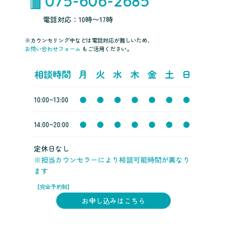
075-606-2685
電話対応：10時〜17時
※カウンセリング中などは電話対応が難しいため、
お問い合わせフォーム
もご活用ください。
相談時間
月
火
水
木
金
土
日
10:00~13:00
●
●
●
●
●
●
●
14:00~20:00
●
●
●
●
●
●
●
定休日なし
※担当カウンセラーにより相談可能時間が異なり
ます
【完全予約制】
お申し込みはこちら