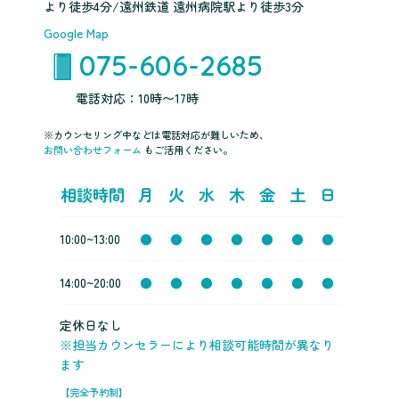
より徒歩4分/遠州鉄道 遠州病院駅より徒歩3分
Google Map
075-606-2685
電話対応：10時〜17時
※カウンセリング中などは電話対応が難しいため、
お問い合わせフォーム
もご活用ください。
相談時間
月
火
水
木
金
土
日
10:00~13:00
●
●
●
●
●
●
●
14:00~20:00
●
●
●
●
●
●
●
定休日なし
※担当カウンセラーにより相談可能時間が異なり
ます
【完全予約制】