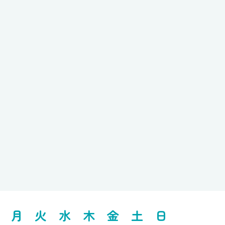
月
火
水
木
金
土
日