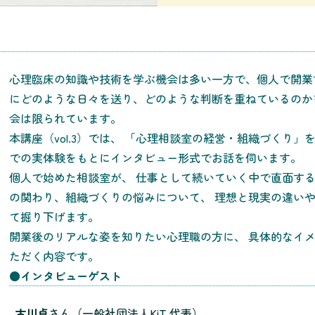
心理臨床の知識や技術を学ぶ機会は多い一方で、個人で開業
にどのような日々を送り、どのような判断を重ねているのか
会は限られています。
本講座（vol.3）では、 「心理相談室の経営・組織づくり」
での実体験をもとにインタビュー形式でお話を伺います。
個人で始めた相談室が、 仕事として続いていく中で直面する
の関わり、組織づくりの悩みについて、 理想と現実の違い
て掘り下げます。
開業後のリアルな姿を知りたい心理職の方に、 具体的なイ
ただく内容です。
●
インタビューゲスト
古川卓
さん（一般社団法人KiT 代表）