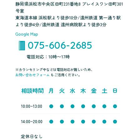
静岡県浜松市中央区田町231番地8 プレイスワン田町301
号室
東海道本線 浜松駅より徒歩10分/遠州鉄道 第一通り駅
より徒歩4分/遠州鉄道 遠州病院駅より徒歩3分
Google Map
075-606-2685
電話対応：10時〜17時
※カウンセリング中などは電話対応が難しいため、
お問い合わせフォーム
もご活用ください。
相談時間
月
火
水
木
金
土
日
10:00~13:00
●
●
●
●
●
●
●
14:00~20:00
●
●
●
●
●
●
●
定休日なし