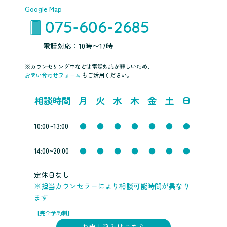
Google Map
075-606-2685
電話対応：10時〜17時
※カウンセリング中などは電話対応が難しいため、
お問い合わせフォーム
もご活用ください。
相談時間
月
火
水
木
金
土
日
10:00~13:00
●
●
●
●
●
●
●
14:00~20:00
●
●
●
●
●
●
●
定休日なし
※担当カウンセラーにより相談可能時間が異なり
ます
【完全予約制】
お申し込みはこちら