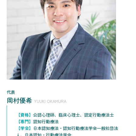
代表
岡村優希
YUUKI OKAMURA
【資格】
公認心理師、臨床心理士、認定行動療法士
【専門】
認知行動療法
【学会】
日本認知療法・認知行動療法学会一般社団法
人、日本認知・行動療法学会