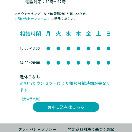
電話対応：10時〜17時
※カウンセリング中などは電話対応が難しいため、
お問い合わせフォーム
もご活用ください。
相談時間
月
火
水
木
金
土
日
10:00~13:00
●
●
●
●
●
●
●
14:00~20:00
●
●
●
●
●
●
●
定休日なし
※担当カウンセラーにより相談可能時間が異なり
ます
【完全予約制】
お申し込みはこちら
プライバシーポリシー
特定商取引法に基づく表記