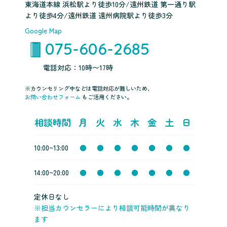
東海道本線 浜松駅より徒歩10分/遠州鉄道 第一通り駅
より徒歩4分/遠州鉄道 遠州病院駅より徒歩3分
Google Map
075-606-2685
電話対応：10時〜17時
※カウンセリング中などは電話対応が難しいため、
お問い合わせフォーム
もご活用ください。
相談時間
月
火
水
木
金
土
日
10:00~13:00
●
●
●
●
●
●
●
14:00~20:00
●
●
●
●
●
●
●
定休日なし
※担当カウンセラーにより相談可能時間が異なり
ます