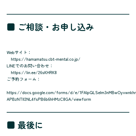
■ ご相談・お申し込み
Webサイト：
https://hamamatsu.cbt-mental.co.jp/
LINEでのお問い合わせ：
https://lin.ee/26sKHRK8
ご予約フォーム：
https://docs.google.com/forms/d/e/1FAIpQLSelm3nMBwOyvwnkhr
APBzNTll2NL4fsPB6b6hHMzC8GA/viewform
■ 最後に