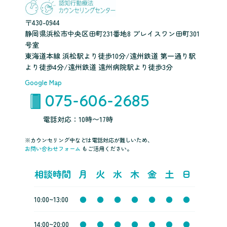
〒430-0944
静岡県浜松市中央区田町231番地8 プレイスワン田町301
号室
東海道本線 浜松駅より徒歩10分/遠州鉄道 第一通り駅
より徒歩4分/遠州鉄道 遠州病院駅より徒歩3分
Google Map
075-606-2685
電話対応：10時〜17時
※カウンセリング中などは電話対応が難しいため、
お問い合わせフォーム
もご活用ください。
相談時間
月
火
水
木
金
土
日
10:00~13:00
●
●
●
●
●
●
●
14:00~20:00
●
●
●
●
●
●
●