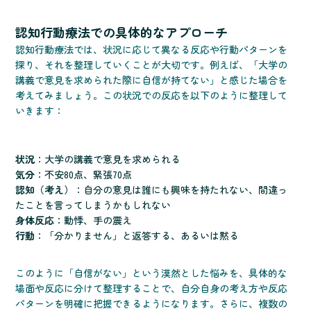
認知行動療法での具体的なアプローチ
認知行動療法では、状況に応じて異なる反応や行動パターンを
探り、それを整理していくことが大切です。例えば、「大学の
講義で意見を求められた際に自信が持てない」と感じた場合を
考えてみましょう。この状況での反応を以下のように整理して
いきます：
状況
：大学の講義で意見を求められる
気分
：不安80点、緊張70点
認知（考え）
：自分の意見は誰にも興味を持たれない、間違っ
たことを言ってしまうかもしれない
身体反応
：動悸、手の震え
行動
：「分かりません」と返答する、あるいは黙る
このように「自信がない」という漠然とした悩みを、具体的な
場面や反応に分けて整理することで、自分自身の考え方や反応
パターンを明確に把握できるようになります。さらに、複数の