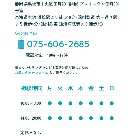
静岡県浜松市中央区田町231番地8 プレイスワン田町301
号室
東海道本線 浜松駅より徒歩10分/遠州鉄道 第一通り駅
より徒歩4分/遠州鉄道 遠州病院駅より徒歩3分
Google Map
075-606-2685
電話対応：10時〜17時
※カウンセリング中などは電話対応が難しいため、
お問い合わせフォーム
もご活用ください。
相談時間
月
火
水
木
金
土
日
10:00~13:00
●
●
●
●
●
●
●
14:00~20:00
●
●
●
●
●
●
●
定休日なし