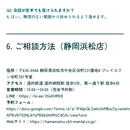
Q3. 会話が苦手でも受けられますか？
A. はい。無理のない範囲から始められるよう進めます。
6. ご相談方法（静岡浜松店）
住所
：〒430-0944 静岡県浜松市中央区田町231番地8 プレイスワ
ン田町301号室
アクセス
：遠州鉄道 遠州病院駅 徒歩3分、第一通り駅 徒歩4分
営業時間
：10:00〜20:00（完全予約制）
LINE
：
https://lin.ee/26sKHRK8
予約フォーム
：
https://docs.google.com/forms/d/e/1FAIpQLSelm3nMBwOyvwnkhr
APBzNTll2NL4fsPB6b6hHMzC8GA/viewform
Webサイト：
https://hamamatsu.cbt-mental.co.jp/