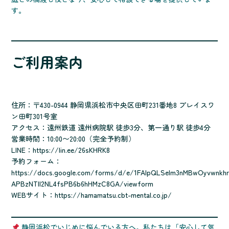
す。
ご利用案内
住所：〒430-0944 静岡県浜松市中央区田町231番地8 プレイスワ
ン田町301号室
アクセス：遠州鉄道 遠州病院駅 徒歩3分、第一通り駅 徒歩4分
営業時間：10:00〜20:00（完全予約制）
LINE：
https://lin.ee/26sKHRK8
予約フォーム：
https://docs.google.com/forms/d/e/1FAIpQLSelm3nMBwOyvwnkhr
APBzNTll2NL4fsPB6b6hHMzC8GA/viewform
WEBサイト：
https://hamamatsu.cbt-mental.co.jp/
静岡浜松でいじめに悩んでいる方へ。私たちは「安心して気