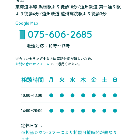
東海道本線 浜松駅より徒歩10分/遠州鉄道 第一通り駅
より徒歩4分/遠州鉄道 遠州病院駅より徒歩3分
Google Map
075-606-2685
電話対応：10時〜17時
※カウンセリング中などは電話対応が難しいため、
お問い合わせフォーム
もご活用ください。
相談時間
月
火
水
木
金
土
日
10:00~13:00
●
●
●
●
●
●
●
14:00~20:00
●
●
●
●
●
●
●
定休日なし
※担当カウンセラーにより相談可能時間が異なり
ます