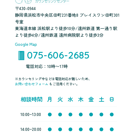
〒430-0944
静岡県浜松市中央区田町231番地8 プレイスワン田町301
号室
東海道本線 浜松駅より徒歩10分/遠州鉄道 第一通り駅
より徒歩4分/遠州鉄道 遠州病院駅より徒歩3分
Google Map
075-606-2685
電話対応：10時〜17時
※カウンセリング中などは電話対応が難しいため、
お問い合わせフォーム
もご活用ください。
相談時間
月
火
水
木
金
土
日
10:00~13:00
●
●
●
●
●
●
●
14:00~20:00
●
●
●
●
●
●
●