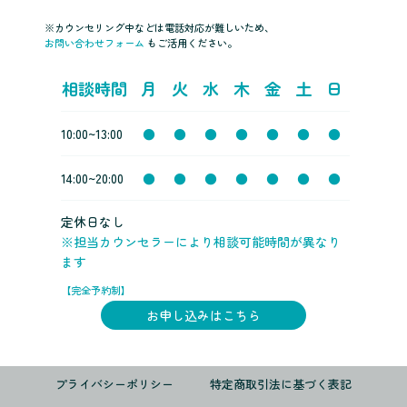
※カウンセリング中などは電話対応が難しいため、
お問い合わせフォーム
もご活用ください。
相談時間
月
火
水
木
金
土
日
10:00~13:00
●
●
●
●
●
●
●
14:00~20:00
●
●
●
●
●
●
●
定休日なし
※担当カウンセラーにより相談可能時間が異なり
ます
【完全予約制】
お申し込みはこちら
プライバシーポリシー
特定商取引法に基づく表記