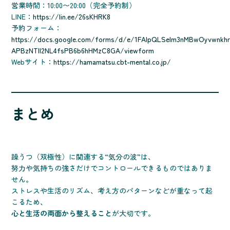
営業時間：10:00〜20:00（完全予約制）
LINE：
https://lin.ee/26sKHRK8
予約フォーム：
https://docs.google.com/forms/d/e/1FAIpQLSelm3nMBwOyvwnkhr
APBzNTll2NL4fsPB6b6hHMzC8GA/viewform
Webサイト：
https://hamamatsu.cbt-mental.co.jp/
まとめ
躁うつ（双極性）に関連する“気分の波”は、
努力や気持ちの強さだけでコントロールできるものではありま
せん。
ストレスや生活のリズム、考え方のパターンなどが重なって起
こるため、
心と生活の両面から整えること
が大切です。