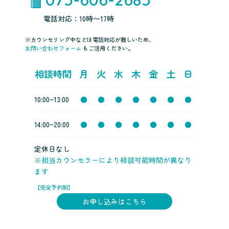
電話対応：10時〜17時
※カウンセリング中などは電話対応が難しいため、
お問い合わせフォーム
もご活用ください。
相談時間
月
火
水
木
金
土
日
10:00~13:00
●
●
●
●
●
●
●
14:00~20:00
●
●
●
●
●
●
●
定休日なし
※担当カウンセラーにより相談可能時間が異なり
ます
【完全予約制】
お申し込みはこちら