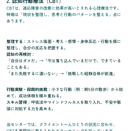
2. 認知行動療法（CBT）
CBTは、適応障害の改善に効果が高いとされる心理療法です。
特徴は「現状を整理し、思考と行動のパターンを整える」点に
あります。
整理する
：ストレス場面・考え・感情・身体反応・行動を順に
整理し、自分の反応を把握する。
認知の再検討
：
「自分はダメだ」→「今は落ち込んでいるだけで、できている
こともある」
「また失敗するに違いない」→「挑戦した経験自体が前進」
行動実験・段階的挑戦
：小さな行動（例：朝5分の散歩）から始
めて、成功体験を積み重ねる。
スキル習得
：呼吸法やマインドフルネスを取り入れ、不安や緊
張に対処する力を高める。
当センターでは、クライエント一人ひとりの状況に合わせ、
CBTを専門的に取り入れたカウンセリングを行っています。