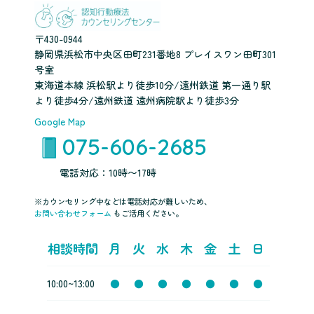
〒430-0944
静岡県浜松市中央区田町231番地8 プレイスワン田町301
号室
東海道本線 浜松駅より徒歩10分/遠州鉄道 第一通り駅
より徒歩4分/遠州鉄道 遠州病院駅より徒歩3分
Google Map
075-606-2685
電話対応：10時〜17時
※カウンセリング中などは電話対応が難しいため、
お問い合わせフォーム
もご活用ください。
相談時間
月
火
水
木
金
土
日
10:00~13:00
●
●
●
●
●
●
●