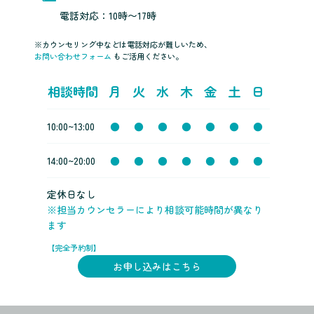
電話対応：10時〜17時
※カウンセリング中などは電話対応が難しいため、
お問い合わせフォーム
もご活用ください。
相談時間
月
火
水
木
金
土
日
10:00~13:00
●
●
●
●
●
●
●
14:00~20:00
●
●
●
●
●
●
●
定休日なし
※担当カウンセラーにより相談可能時間が異なり
ます
【完全予約制】
お申し込みはこちら