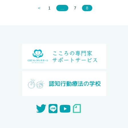
<
1
…
7
8