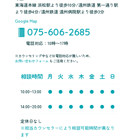
東海道本線 浜松駅より徒歩10分/遠州鉄道 第一通り駅
より徒歩4分/遠州鉄道 遠州病院駅より徒歩3分
Google Map
075-606-2685
電話対応：10時〜17時
※カウンセリング中などは電話対応が難しいため、
お問い合わせフォーム
もご活用ください。
相談時間
月
火
水
木
金
土
日
10:00~13:00
●
●
●
●
●
●
●
14:00~20:00
●
●
●
●
●
●
●
定休日なし
※担当カウンセラーにより相談可能時間が異なり
ます