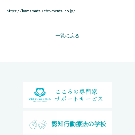
https://hamamatsu.cbt-mental.co.jp/
一覧に戻る