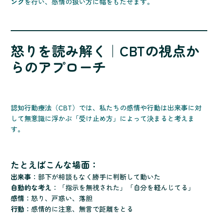
ング
を行い、感情の扱い方に幅をもたせます。
怒りを読み解く｜CBTの視点か
らのアプローチ
認知行動療法（CBT）では、私たちの感情や行動は出来事に対
して無意識に浮かぶ「受け止め方」によって決まると考えま
す。
たとえばこんな場面：
出来事
：部下が相談もなく勝手に判断して動いた
自動的な考え
：「指示を無視された」「自分を軽んじてる」
感情
：怒り、戸惑い、落胆
行動
：感情的に注意、無言で距離をとる